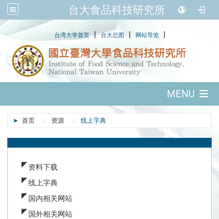
台大食品科技研究所
:::
|
|
|
台湾大学首页
台大总图
网站导览
:::
MENU
:::
首页
资源
线上字典
:::
资料下载
线上字典
国内相关网站
国外相关网站