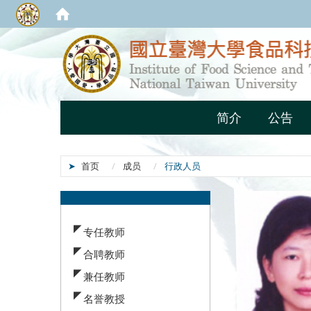
简介
公告
首页
成员
行政人员
:::
专任教师
合聘教师
兼任教师
名誉教授