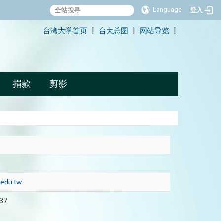
Language
登入
:::
台湾大学首页
台大总图
网站导览
|
|
|
捐款
剪影
edu.tw
137