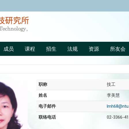
:::
成员
课程
招生
法规
资源
所友会
职称
技工
姓名
李美慧
电子邮件
lmh68@ntu.
联络电话
02-3366-4