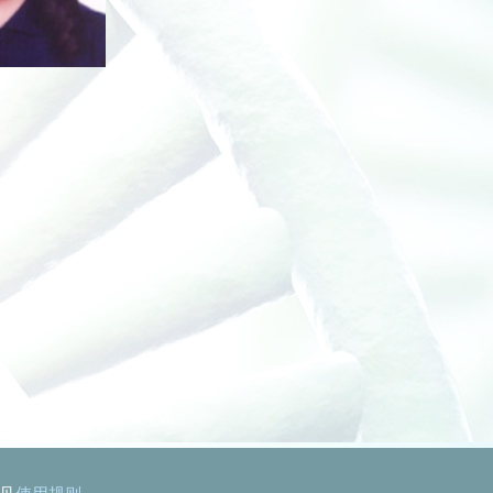
见
使用规则
。