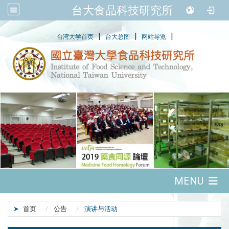
台大食品科技研究所
:::
|
|
|
台湾大学首页
台大总图
网站导览
:::
MENU
:::
首页
公告
演讲与活动