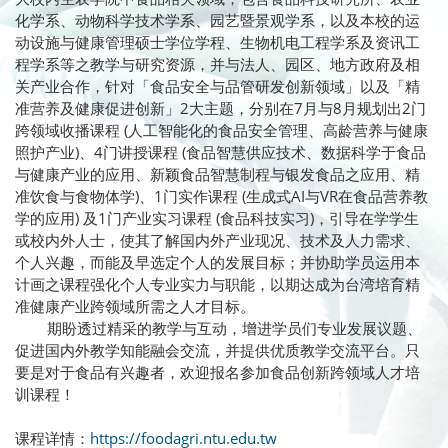
化学系、动物科学技术学系、园艺暨景观学系，以及本校的运
动设施与健康管理硕士学位学程、生物机电工程学系及资讯工
程学系等之教学与研究资源，并与法人、园区、地方政府及相
关产业合作，针对「食品安全与品管研发创新领域」以及「精
准营养及健康促进创新」2大主题，分别在7月与8月规划出2门
跨领域收播课程 (人工智能化的食品安全管理、高龄营养与健康
照护产业)、4门讲授课程 (食品智慧供应技术、数据科学于食品
与健康产业的应用、新颖食品智慧制程与银发食品之应用、精
准饮食与食物体学)、1门实作课程 (生成式AI与VR在食品营养教
学的应用) 及1门产业实习课程 (食品科技实习)，引导在学学生
或校内外人士，使其了解国内外产业现况、技术及人力需求、
个人兴趣，而能及早选定个人的发展目标；并协助学员运用本
计画之课程强化个人专业实力与职能，以期达成为台湾培育精
准健康产业跨领域所需之人才目标。
期盼透过精采的教学与互动，增进学员们专业发展议题、
促进国内外教学知能融会交流，并提供优质教学交流平台。只
要是对于食品有兴趣者，欢迎报名参加食品创新跨领域人才培
训课程！
课程详情：
https://foodagri.ntu.edu.tw