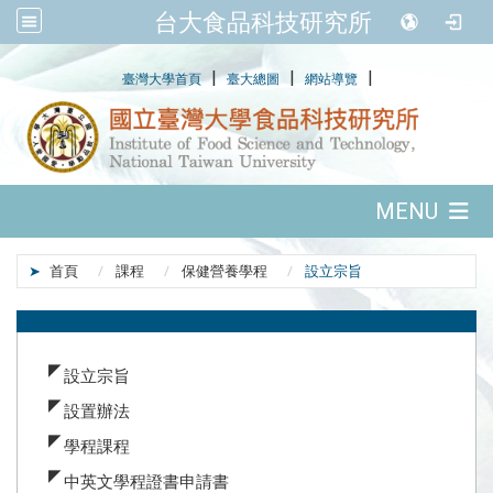
台大食品科技研究所
:::
|
|
|
臺灣大學首頁
臺大總圖
網站導覽
:::
MENU
:::
首頁
課程
保健營養學程
設立宗旨
:::
設立宗旨
設置辦法
學程課程
中英文學程證書申請書