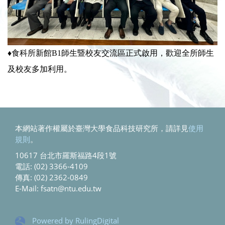
♦
食科所新館B1師生暨校友交流區正式啟用，歡迎全所師生
及校友多加利用。
本網站著作權屬於臺灣大學食品科技研究所，請詳見
使用
規則
。
10617 台北市羅斯福路4段1號
電話: (02) 3366-4109
傳真: (02) 2362-0849
E-Mail: fsatn@ntu.edu.tw
Powered by RulingDigital