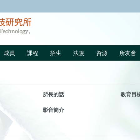
:::
成員
課程
招生
法規
資源
所友會
所長的話
教育目
影音簡介