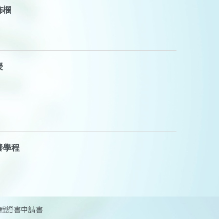
佈欄
授
養學程
程證書申請書