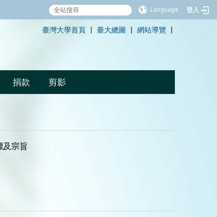
Language
登入
:::
臺灣大學首頁
臺大總圖
網站導覽
|
|
|
捐款
剪影
標及宗旨