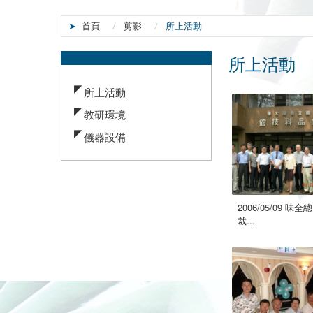
首頁
剪影
所上活動
所上活動
:::
所上活動
教研環境
儀器設備
2006/05/09 味全總
裁...