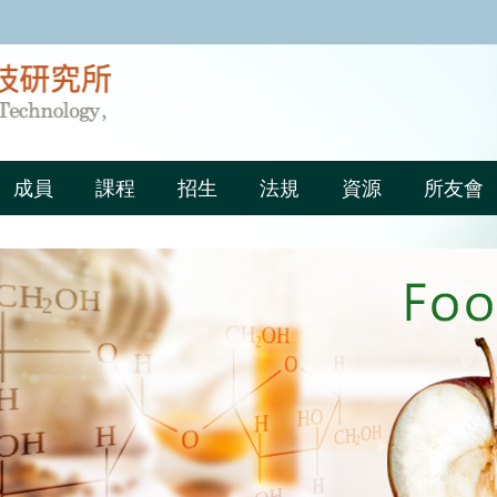
:::
成員
課程
招生
法規
資源
所友會